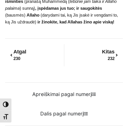
išminties
(pranašą Muhammedą (
tebūnie jam taika ir Allaho
palaima
) sunną)
,
įspėdamas
jus tuo; ir saugokitės
(bausmės)
Allaho
(darydami tai, ką Jis įsakė ir vengdami to,
ką Jis uždraudė)
ir žinokite, kad Allahas žino apie viską!
Prev
Next
Atgal
Kitas
230
232
Apreiškimai pagal numerį
Toggle High Contrast
Dalis pagal numerį
Toggle Font size