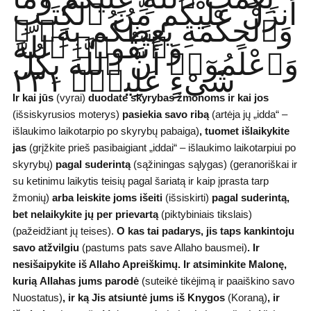
أَنزَلَ عَلَيْكُم مِّنَ ٱلْكِتَـٰبِ
وَٱلْحِكْمَةِ يَعِظُكُم بِهِۦ ۚ
وَٱتَّقُوا۟ ٱللَّهَ
وَٱعْلَمُوٓا۟ أَنَّ ٱللَّهَ بِكُلِّ
شَىْءٍ عَلِيمٌۭ ٢٣١
Ir kai jūs
(vyrai)
duodate skyrybas žmonoms ir kai jos
(išsiskyrusios moterys)
pasiekia savo ribą
(artėja jų „idda“ –
išlaukimo laikotarpio po skyrybų pabaiga)
,
tuomet išlaikykite
jas
(grįžkite prieš pasibaigiant „iddai“ – išlaukimo laikotarpiui po
skyrybų)
pagal suderintą
(sąžiningas sąlygas) (geranoriškai ir
su ketinimu laikytis teisių pagal šariatą ir kaip įprasta tarp
žmonių)
arba leiskite joms išeiti
(išsiskirti)
pagal
suderintą,
bet nelaikykite jų per
prievartą
(piktybiniais tikslais)
(pažeidžiant jų teises).
O kas tai padarys, jis taps
kankintoju
savo atžvilgiu
(pastums pats save Allaho bausmei)
.
Ir
nesišaipykite iš Allaho Apreiškimų. Ir atsiminkite Malonę,
kurią
Allahas jums parodė
(suteikė tikėjimą ir paaiškino savo
Nuostatus)
,
ir ką Jis atsiuntė jums iš Knygos
(Koraną)
,
ir