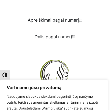
Apreiškimai pagal numerį
Dalis pagal numerį
Toggle High Contrast
Toggle Font size
Vertiname jūsų privatumą
Naudojame slapukus siekdami pagerinti jūsų naršymo
Radote klaidą? - Praneškite!
patirtį, teikti suasmenintus skelbimus ar turinį ir analizuoti
srautą. Spustelėdami „Priimti viską“ sutinkate su mūsų