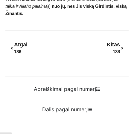
taika ir Allaho palaima
))
nuo jų, nes Jis viską Girdintis, viską
Žinantis.
Prev
Next
Atgal
Kitas
136
138
Apreiškimai pagal numerį
Dalis pagal numerį