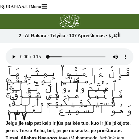
Skip
Koranas.lt
Menu
to
content
فَإِنْ ءَامَنُوا۟ بِمِثْلِ مَآ
ءَامَنتُم بِهِۦ فَقَدِ
ٱهْتَدَوا۟ ۖ وَّإِن تَوَلَّوْا۟
فَإِنَّمَا هُمْ فِى شِقَاقٍۢ ۖ
فَسَيَكْفِيكَهُمُ ٱللَّهُ ۚ
وَهُوَ ٱلسَّمِيعُ ٱلْعَلِيمُ
١٣٧
Jeigu jie taip pat kaip ir jūs patikės tuo, kuo ir jūs įtikėjote,
jie eis Tiesiu Keliu, bet, jei jie nusisuks, jie prieštaraus
Tiesai. Allahas išsaugos tave
(Muhammedai (
tebūnie jam