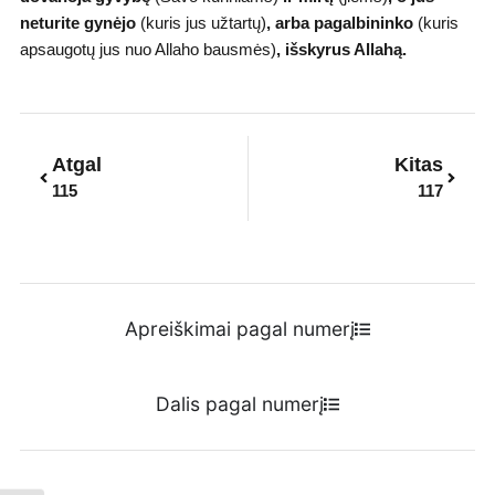
neturite gynėjo
(kuris jus užtartų)
,
arba pagalbininko
(kuris
apsaugotų jus nuo Allaho bausmės)
,
išskyrus Allahą.
Prev
Next
Atgal
Kitas
115
117
Apreiškimai pagal numerį
Dalis pagal numerį