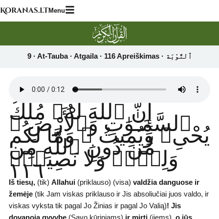
Skip
Koranas.lt
Menu
to
content
إِنَّ ٱللَّهَ لَهُۥ مُلْكُ
ٱلسَّمَـٰوَٰتِ وَٱلْأَرْضِ ۖ
يُحْىِۦ وَيُمِيتُ ۚ وَمَا لَكُم
مِّن دُونِ ٱللَّهِ مِن
وَلِىٍّۢ وَلَا نَصِيرٍۢ
١١٦
Iš tiesų,
(tik)
Allahui
(priklauso) (visa)
valdžia danguose ir
žemėje
(tik Jam viskas priklauso ir Jis absoliučiai juos valdo, ir
viskas vyksta tik pagal Jo Žinias ir pagal Jo Valią)
!
Jis
dovanoja gyvybę
(Savo kūriniams)
ir mirtį
(jiems)
,
o jūs