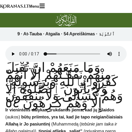
Skip
Koranas.lt
Menu
to
content
وَمَا مَنَعَهُمْ أَن تُقْبَلَ
مِنْهُمْ نَفَقَـٰتُهُمْ إِلَّآ أَنَّهُمْ
كَفَرُوا۟ بِٱللَّهِ وَبِرَسُولِهِۦ
وَلَا يَأْتُونَ ٱلصَّلَوٰةَ إِلَّا
وَهُمْ كُسَالَىٰ وَلَا يُنفِقُونَ
إِلَّا وَهُمْ كَـٰرِهُونَ ٥٤
Ir vienintelis dalykas, trukdantis jiems, kad jų išlaidos
(aukos)
būtų priimtos, yra tai, kad jie
tapo neigiančiaisiais
Allahą ir Jo pasiuntinį
(Muhammedą (
tebūnie jam taika ir
Allaho palaima
)),
tingiai atlieka
„saliat“
(privalomą paros