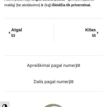
maldą) (be atsidavimo)
ir
(ką
) išleidžia tik priverstinai.
Prev
Next
Atgal
Kitas
53
55
Apreiškimai pagal numerį
Dalis pagal numerį