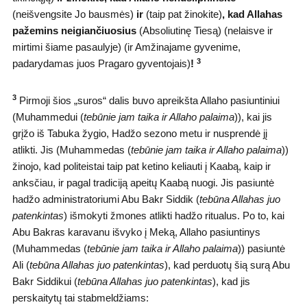
(neišvengsite Jo bausmės)
ir
(taip pat žinokite)
,
kad Allahas
pažemins neigiančiuosius
(Absoliutinę Tiesą) (nelaisve ir
mirtimi šiame pasaulyje) (ir Amžinajame gyvenime,
3
padarydamas juos Pragaro gyventojais)
!
3
Pirmoji šios „suros“ dalis buvo apreikšta Allaho pasiuntiniui
(Muhammedui (
tebūnie jam taika ir Allaho palaima
)), kai jis
grįžo iš Tabuka žygio, Hadžo sezono metu ir nusprendė jį
atlikti. Jis (Muhammedas (
tebūnie jam taika ir Allaho palaima
))
žinojo, kad politeistai taip pat ketino keliauti į Kaabą, kaip ir
anksčiau, ir pagal tradiciją apeitų Kaabą nuogi. Jis pasiuntė
hadžo administratoriumi Abu Bakr Siddik (
tebūna Allahas juo
patenkintas
) išmokyti žmones atlikti hadžo ritualus. Po to, kai
Abu Bakras karavanu išvyko į Meką, Allaho pasiuntinys
(Muhammedas (
tebūnie jam taika ir Allaho palaima
)) pasiuntė
Ali (
tebūna Allahas juo patenkintas
), kad perduotų šią surą Abu
Bakr Siddikui (
tebūna Allahas juo patenkintas
), kad jis
perskaitytų tai stabmeldžiams: