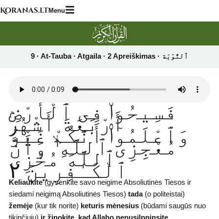
Skip
Koranas.lt
Menu
to
content
فَسِيحُوا۟ فِى ٱلْأَرْضِ
أَرْبَعَةَ أَشْهُرٍۢ
وَٱعْلَمُوٓا۟ أَنَّكُمْ غَيْرُ
مُعْجِزِى ٱللَّهِ ۙ وَأَنَّ
ٱللَّهَ مُخْزِى
ٱلْكَـٰفِرِينَ ٢
Keliaukite
(gyvenkite savo neigime Absoliutinės Tiesos ir
siedami neigimą Absoliutinės Tiesos)
tada
(o politeistai)
žemėje
(kur tik norite)
keturis mėnesius
(būdami saugūs nuo
tikinčiųjų)
ir žinokite, kad Allaho nenusilpninsite