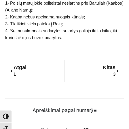
1- Po šių metų jokie politeistai nesiartins prie Baitullah (Kaabos)
(Allaho Namų);
2- Kaaba nebus apeinama nuogais kūnais;
3- Tik tikinti siela pateks į Rojų;
4- Su musulmonais sudarytos sutartys galioja iki to laiko, iki
kurio laiko jos buvo sudarytos.
Prev
Next
Atgal
Kitas
1
3
Apreiškimai pagal numerį
Toggle High Contrast