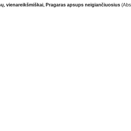
sų, vienareikšmiškai, Pragaras apsups neigiančiuosius
(Abso