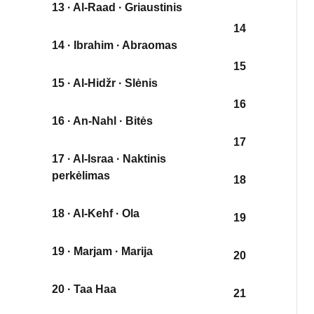
13 · Al-Raad · Griaustinis
14
14 · Ibrahim · Abraomas
15
15 · Al-Hidžr · Slėnis
16
16 · An-Nahl · Bitės
17
17 · Al-Israa · Naktinis
perkėlimas
18
18 · Al-Kehf · Ola
19
19 · Marjam · Marija
20
20 · Taa Haa
21