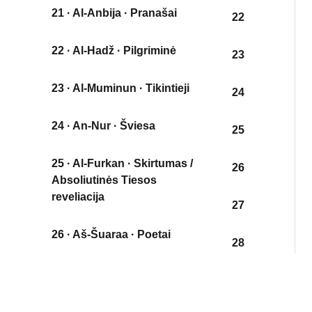
21 · Al-Anbija · Pranašai
22
22 · Al-Hadž · Pilgriminė
23
23 · Al-Muminun · Tikintieji
24
24 · An-Nur · Šviesa
25
25 · Al-Furkan · Skirtumas /
26
Absoliutinės Tiesos
reveliacija
27
26 · Aš-Šuaraa · Poetai
28
27 · An Naml · Skruzdėlės
29
28 · Al-Kasas · Pasakojimas