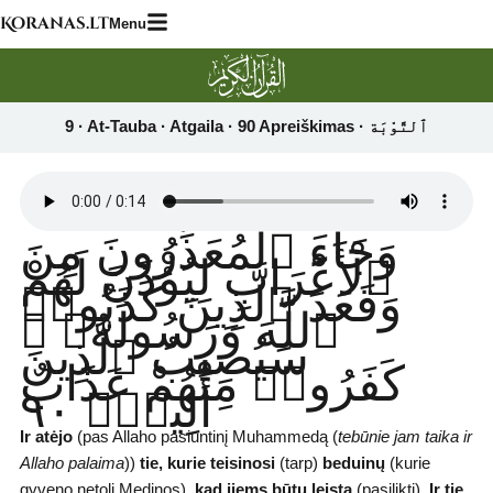
Skip
Koranas.lt
Menu
to
content
وَجَآءَ ٱلْمُعَذِّرُونَ مِنَ
ٱلْأَعْرَابِ لِيُؤْذَنَ لَهُمْ
وَقَعَدَ ٱلَّذِينَ كَذَبُوا۟
ٱللَّهَ وَرَسُولَهُۥ ۚ
سَيُصِيبُ ٱلَّذِينَ
كَفَرُوا۟ مِنْهُمْ عَذَابٌ
أَلِيمٌۭ ٩٠
Ir atėjo
(pas Allaho pasiuntinį Muhammedą (
tebūnie jam taika ir
Allaho palaima
))
tie, kurie teisinosi
(tarp)
beduinų
(kurie
gyveno netoli Medinos)
,
kad jiems būtų leista
(pasilikti)
. Ir tie,