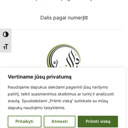
Dalis pagal numerį
Toggle High Contrast
Toggle Font size
Vertiname jūsų privatumą
Naudojame slapukus siekdami pagerinti jūsų naršymo
Radote klaidą? - Praneškite!
patirtį, teikti suasmenintus skelbimus ar turinį ir analizuoti
srautą. Spustelėdami „Priimti viską“ sutinkate su mūsų
Pranešti apie klaidą
slapukų naudojimo taisyklėmis.
www.muftiate.lt
Lietuvos musulmonų religinių bendruomenių taryba.
Pritaikyti
Atmesti
Priimti viską
© 2026 Korano vertimas į lietuvių kalbą.