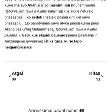
kurie melavo Allahui ir Jo pasiuntiniui
(Muhammedui
(
tebūnie jam taika ir Allaho palaima
)) (tie, kurie neturėjo
priežasties)
liko sėdėti
(neatėjo pasiaiškinti dėl savo
priežasčių) (tuo parodydami savo atvirą priešiškumą prieš
Allaho pasiuntinį Muhammedą (
tebūnie jam taika ir Allaho
palaima
))
.
Netrukus skaudi bausmė
(šiame pasaulyje ir
Amžinajame gyvenime)
ištiks tuos, kurie tapo
neigiančiaisiais!
Prev
Next
Atgal
Kitas
89
91
Apreiškimai pagal numerį